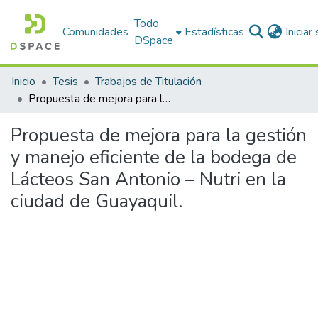
Todo
Comunidades
Estadísticas
Iniciar
DSpace
Inicio
Tesis
Trabajos de Titulación
Propuesta de mejora para la gestión y manejo eficiente de la bodega de Lácteos San Antonio – Nutri en la ciudad de Guayaquil.
Propuesta de mejora para la gestión
y manejo eficiente de la bodega de
Lácteos San Antonio – Nutri en la
ciudad de Guayaquil.