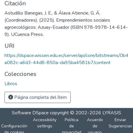
Citación
Astudillo Banegas, J. E., & Álava Atiencie, G. Á.
(Coordinadores). (2025). Emprendimientos sociales
agroecológicos: Azuay-Ecuador (ISBN 978-9978-14-614-
9). UCuenca Press.
URI
https://dspace.wissen.edu.ec/server/api/core/bitstreams/0b4
a082c-a6d3-44d8-850a-da95ba4581b7/content
Colecciones
Libros
Página completa del ítem
Software DSpace
copyright © 2002-2026
LYRASIS
Accessibility
Política
Acuerdo
Enviar
Configuración
settings
de
de
Sugerencias
de cookies
privacidad
usuario