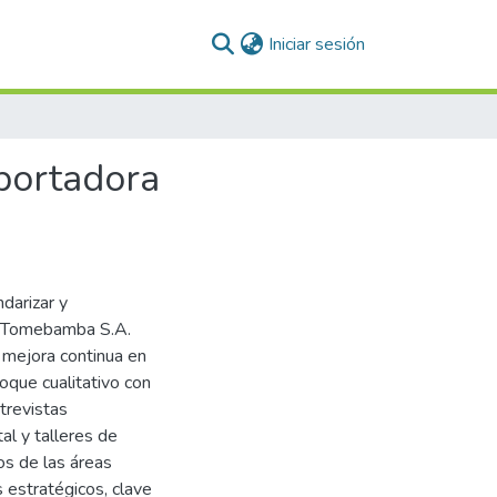
(current)
Iniciar sesión
portadora
darizar y
a Tomebamba S.A.
a mejora continua en
foque cualitativo con
ntrevistas
al y talleres de
os de las áreas
 estratégicos, clave