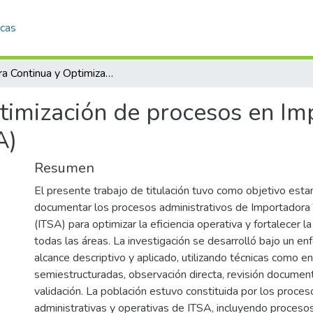
icas
Mejora Continua y Optimización de procesos en Importadora Tomebamba S.A (ITSA)
timización de procesos en Im
A)
Resumen
El presente trabajo de titulación tuvo como objetivo estan
documentar los procesos administrativos de Importador
(ITSA) para optimizar la eficiencia operativa y fortalecer l
todas las áreas. La investigación se desarrolló bajo un en
alcance descriptivo y aplicado, utilizando técnicas como e
semiestructuradas, observación directa, revisión document
validación. La población estuvo constituida por los proces
administrativas y operativas de ITSA, incluyendo procesos