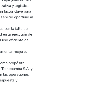
 complejidad de sus
rativa y logística.
un factor clave para
 servicio oportuno al
s con la falta de
d en la ejecución de
l uso eficiente de
lementar mejoras
e como propósito
ora Tomebamba S.A. y
r las operaciones,
respuesta y