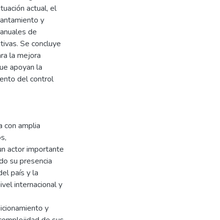
tuación actual, el
vantamiento y
manuales de
tivas. Se concluye
ra la mejora
que apoyan la
iento del control
 con amplia
s,
n actor importante
ido su presencia
el país y la
ivel internacional y
sicionamiento y